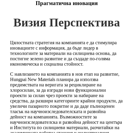
Прагматична иновация
Визия Перспектива
Цялостната стратегия на компанията е да стимулира
иновациите с информация, да бъде лидер в
технологиите за материали на силициева основа, да
постигне зелено развитие и да създаде по-голяма
икономическа и социална стойност.
С навлизането на компанията в нов етап на развитие,
Hungpai New Materials планира да използва
предимствата на веригата за рециклиране на
хлоросилан, за да изгради нови функционални
проекти за силан чрез проекти за набиране на
средства, да разшири категориите крайни продукти, да
увеличи пазарното покритие и да даде пълноценен
тласък на научноизследователската и развойна
дейност на компанията. Възможностите за
научноизследователска и развойна дейност на центъра
и Института по силициеви материали, разчитайки на
академичната работна станция и индустриалния