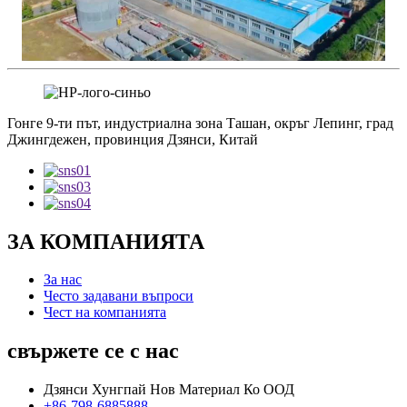
Гонге 9-ти път, индустриална зона Ташан, окръг Лепинг, град
Джингдежен, провинция Дзянси, Китай
ЗА КОМПАНИЯТА
За нас
Често задавани въпроси
Чест на компанията
свържете се с нас
Дзянси Хунгпай Нов Материал Ко ООД
+86-798-6885888