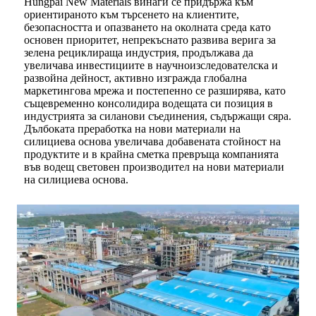
Hungpai New Materials винаги се придържа към
ориентираното към търсенето на клиентите,
безопасността и опазването на околната среда като
основен приоритет, непрекъснато развива верига за
зелена рециклираща индустрия, продължава да
увеличава инвестициите в научноизследователска и
развойна дейност, активно изгражда глобална
маркетингова мрежа и постепенно се разширява, като
същевременно консолидира водещата си позиция в
индустрията за силанови съединения, съдържащи сяра.
Дълбоката преработка на нови материали на
силициева основа увеличава добавената стойност на
продуктите и в крайна сметка превръща компанията
във водещ световен производител на нови материали
на силициева основа.