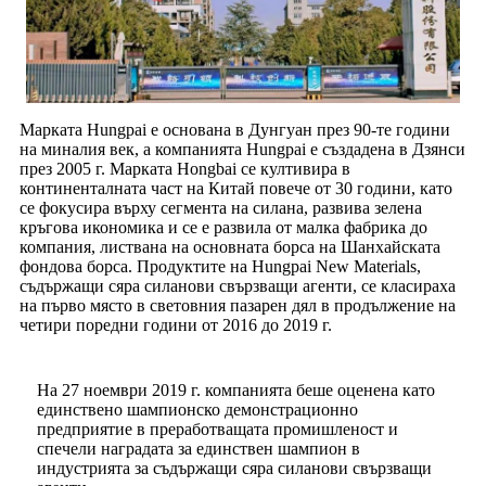
Марката Hungpai е основана в Дунгуан през 90-те години
на миналия век, а компанията Hungpai е създадена в Дзянси
през 2005 г. Марката Hongbai се култивира в
континенталната част на Китай повече от 30 години, като
се фокусира върху сегмента на силана, развива зелена
кръгова икономика и се е развила от малка фабрика до
компания, листвана на основната борса на Шанхайската
фондова борса. Продуктите на Hungpai New Materials,
съдържащи сяра силанови свързващи агенти, се класираха
на първо място в световния пазарен дял в продължение на
четири поредни години от 2016 до 2019 г.
На 27 ноември 2019 г. компанията беше оценена като
единствено шампионско демонстрационно
предприятие в преработващата промишленост и
спечели наградата за единствен шампион в
индустрията за съдържащи сяра силанови свързващи