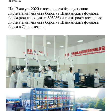
агенти.
На 12 август 2020 г. компанията беше успешно
листната на главната борса на Шанхайската фондова
борса (код на акциите: 605366) и е и първата компания,
листната на главната борса на Шанхайската фондова
борса в Джингдежен.