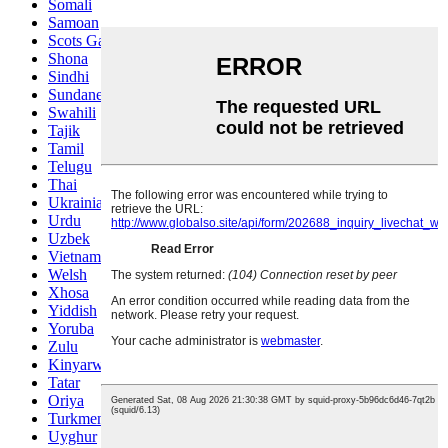
Somali
Samoan
Scots Gaelic
Shona
Sindhi
Sundanese
Swahili
Tajik
Tamil
Telugu
Thai
Ukrainian
Urdu
Uzbek
Vietnamese
Welsh
Xhosa
Yiddish
Yoruba
Zulu
Kinyarwanda
Tatar
Oriya
Turkmen
Uyghur