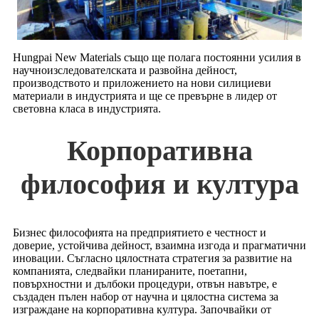
Hungpai New Materials също ще полага постоянни усилия в
научноизследователската и развойна дейност,
производството и приложението на нови силициеви
материали в индустрията и ще се превърне в лидер от
световна класа в индустрията.
Корпоративна
философия и култура
Бизнес философията на предприятието е честност и
доверие, устойчива дейност, взаимна изгода и прагматични
иновации. Съгласно цялостната стратегия за развитие на
компанията, следвайки планираните, поетапни,
повърхностни и дълбоки процедури, отвън навътре, е
създаден пълен набор от научна и цялостна система за
изграждане на корпоративна култура. Започвайки от