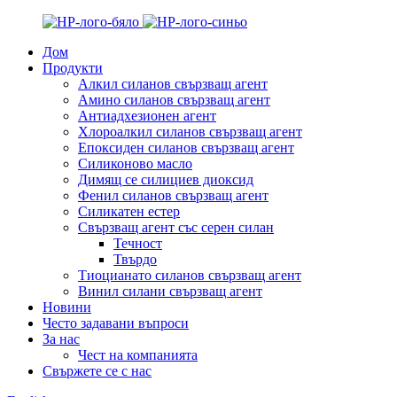
Дом
Продукти
Алкил силанов свързващ агент
Амино силанов свързващ агент
Антиадхезионен агент
Хлороалкил силанов свързващ агент
Епоксиден силанов свързващ агент
Силиконово масло
Димящ се силициев диоксид
Фенил силанов свързващ агент
Силикатен естер
Свързващ агент със серен силан
Течност
Твърдо
Тиоцианато силанов свързващ агент
Винил силани свързващ агент
Новини
Често задавани въпроси
За нас
Чест на компанията
Свържете се с нас