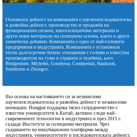
Основната дейност на компанията е научноизследователска
и развойна дейност, производство и продажба на
функционални силани, наносилицийови материали и
други нови материали на силициева основа, както и други
химически добавки. Компанията е едно от най-големите
предприятия в индустрията. Компанията е установила
тесни дългосрочни бизнес отношения с големи и известни
производители на гуми в страната и чужбина, като
Bridgestone, Michelin, Goodyear, Continental, Hankook,
Sumitomo и Zhongce.
Въз основа на настояването си за независими
научноизследователска и развойна дейност и независими
иновации, Hungpai поддържа тясно сътрудничество с
известни университети в Китай, активно следи най-
съвременните технологии в индустрията и през 2015 г.
създаде Института за силициеви материали. Чрез
създаването на инкубационни платформи между
индустрията, университетите и изследователската дейност,