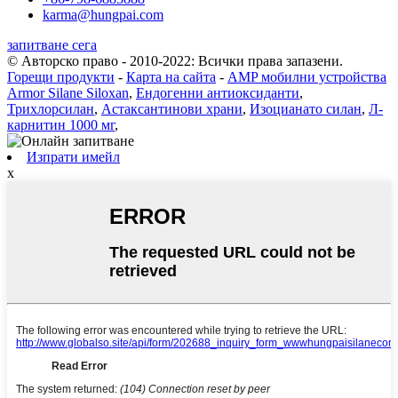
karma@hungpai.com
запитване сега
© Авторско право - 2010-2022: Всички права запазени.
Горещи продукти
-
Карта на сайта
-
AMP мобилни устройства
Armor Silane Siloxan
,
Ендогенни антиоксиданти
,
Трихлорсилан
,
Астаксантинови храни
,
Изоцианато силан
,
Л-
карнитин 1000 мг
,
Изпрати имейл
x