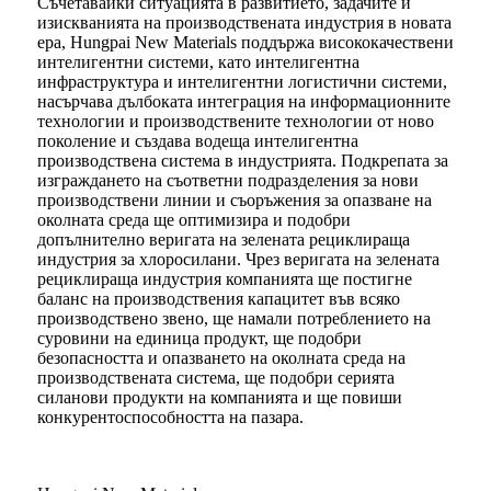
Съчетавайки ситуацията в развитието, задачите и
изискванията на производствената индустрия в новата
ера, Hungpai New Materials поддържа висококачествени
интелигентни системи, като интелигентна
инфраструктура и интелигентни логистични системи,
насърчава дълбоката интеграция на информационните
технологии и производствените технологии от ново
поколение и създава водеща интелигентна
производствена система в индустрията. Подкрепата за
изграждането на съответни подразделения за нови
производствени линии и съоръжения за опазване на
околната среда ще оптимизира и подобри
допълнително веригата на зелената рециклираща
индустрия за хлоросилани. Чрез веригата на зелената
рециклираща индустрия компанията ще постигне
баланс на производствения капацитет във всяко
производствено звено, ще намали потреблението на
суровини на единица продукт, ще подобри
безопасността и опазването на околната среда на
производствената система, ще подобри серията
силанови продукти на компанията и ще повиши
конкурентоспособността на пазара.