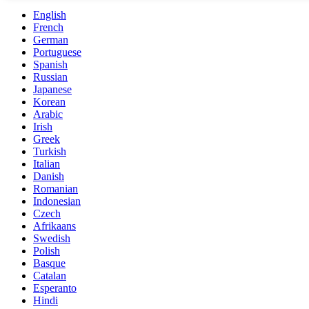
English
French
German
Portuguese
Spanish
Russian
Japanese
Korean
Arabic
Irish
Greek
Turkish
Italian
Danish
Romanian
Indonesian
Czech
Afrikaans
Swedish
Polish
Basque
Catalan
Esperanto
Hindi