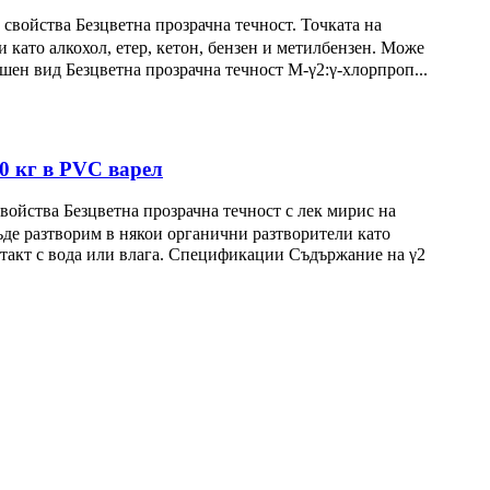
йства Безцветна прозрачна течност. Точката на
 като алкохол, етер, кетон, бензен и метилбензен. Може
ен вид Безцветна прозрачна течност M-γ2:γ-хлорпроп...
0 кг в PVC варел
ства Безцветна прозрачна течност с лек мирис на
бъде разтворим в някои органични разтворители като
онтакт с вода или влага. Спецификации Съдържание на γ2