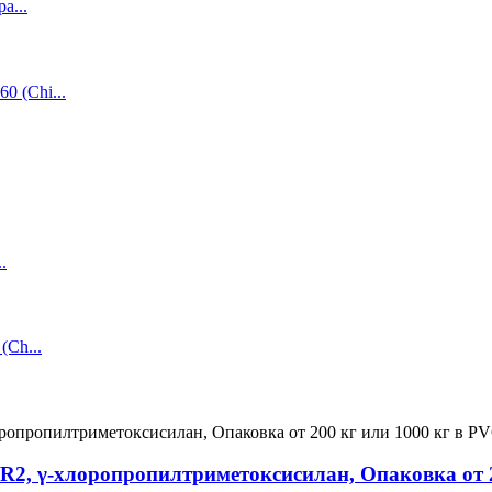
R2, γ-хлоропропилтриметоксисилан, Опаковка от 2