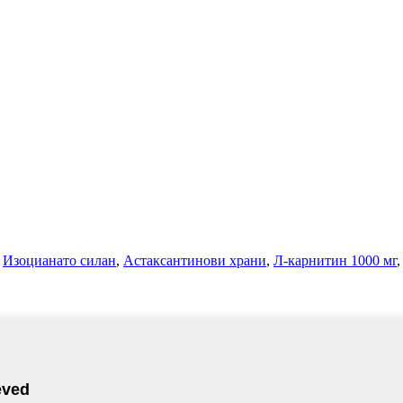
,
Изоцианато силан
,
Астаксантинови храни
,
Л-карнитин 1000 мг
,