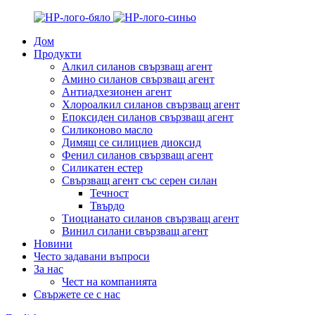
Дом
Продукти
Алкил силанов свързващ агент
Амино силанов свързващ агент
Антиадхезионен агент
Хлороалкил силанов свързващ агент
Епоксиден силанов свързващ агент
Силиконово масло
Димящ се силициев диоксид
Фенил силанов свързващ агент
Силикатен естер
Свързващ агент със серен силан
Течност
Твърдо
Тиоцианато силанов свързващ агент
Винил силани свързващ агент
Новини
Често задавани въпроси
За нас
Чест на компанията
Свържете се с нас