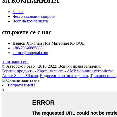
ЗА КОМПАНИЯТА
За нас
Често задавани въпроси
Чест на компанията
свържете се с нас
Дзянси Хунгпай Нов Материал Ко ООД
+86-798-6885888
karma@hungpai.com
запитване сега
© Авторско право - 2010-2022: Всички права запазени.
Горещи продукти
-
Карта на сайта
-
AMP мобилни устройства
Armor Silane Siloxan
,
Ендогенни антиоксиданти
,
Трихлорсилан
Изпрати имейл
x