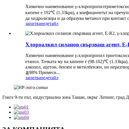
Химично наименование γ-хлоропропилтриметоксиси
кипене е 192℃ (1.33kpa), а коефициентът на пречуп
да хидролизира и да образува метанол при контакт
запитване
детайл
Хлороалкил силанов свързващ агент, E-
Химично наименование γ-хлоропропил триетоксиси
етанол. Точката му на кипене е (98-102)℃ (1.33kpa
алкохол, ацетон, бензен и метилбензен, но неразтв
≧98% Примеси...
запитване
детайл
Гонге 9-ти път, индустриална зона Ташан, окръг Лепинг, град