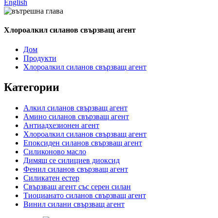
English
Хлороалкил силанов свързващ агент
Дом
Продукти
Хлороалкил силанов свързващ агент
Категории
Алкил силанов свързващ агент
Амино силанов свързващ агент
Антиадхезионен агент
Хлороалкил силанов свързващ агент
Епоксиден силанов свързващ агент
Силиконово масло
Димящ се силициев диоксид
Фенил силанов свързващ агент
Силикатен естер
Свързващ агент със серен силан
Тиоцианато силанов свързващ агент
Винил силани свързващ агент