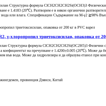
лан Структурна формула ClCH2CH2CH2Si(OCH3)3 Физически сво
ване е 1.4183 (20℃). Разтворим е в някои органични разтворители
 с вода или влага. Спецификации Съдържание на M-γ2 ≧98% Външ
R2, γ-хлоропропил триетоксисилан, опаковка от 20
лан Структурна формула ClCH2CH2CH2Si(OC2H5)3 Физични свой
), а коефициентът на пречупване е 1.4200±0.005 (20℃). Може да 
орим във вода. Може да хидролизира и да образува етанол при к
 Джингдежен, провинция Дзянси, Китай