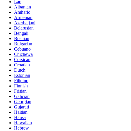
Lao
Albanian
Amharic
Armenian
Azerbaijani
Belarusian
Bengali
Bosnian
Bulgarian
Cebuano
Chichewa
Corsican
Croatian
Dutch
Estonian
Filipino
Finnish
Frisian
Galician
Georgian
Gujarati
Haitian
Hausa
Hawaiian
Hebrew