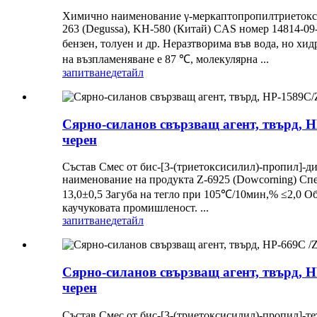
Химично наименование γ-меркаптопропилтриетоксис
263 (Degussa), KH-580 (Китай) CAS номер 14814-09-
бензен, толуен и др. Неразтворима във вода, но хид
на възпламеняване е 87 ℃, молекулярна ...
запитване
детайл
Сярно-силанов свързващ агент, твърд, H
черен
Състав Смес от бис-[3-(триетоксисилил)-пропил]-д
наименование на продукта Z-6925 (Dowcorning) Сп
13,0±0,5 Загуба на тегло при 105℃/10мин,% ≤2,0 О
каучуковата промишленост. ...
запитване
детайл
Сярно-силанов свързващ агент, твърд, HP
черен
Състав Смес от бис-[3-(триетоксисилил)-пропил]-т