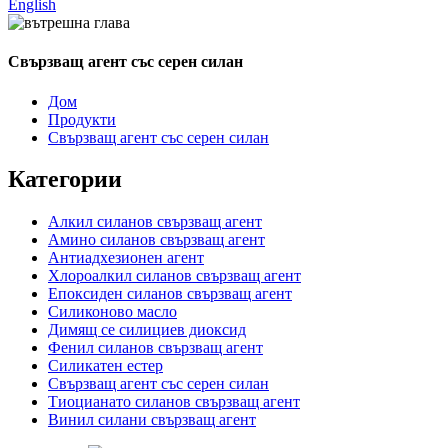
English
Свързващ агент със серен силан
Дом
Продукти
Свързващ агент със серен силан
Категории
Алкил силанов свързващ агент
Амино силанов свързващ агент
Антиадхезионен агент
Хлороалкил силанов свързващ агент
Епоксиден силанов свързващ агент
Силиконово масло
Димящ се силициев диоксид
Фенил силанов свързващ агент
Силикатен естер
Свързващ агент със серен силан
Тиоцианато силанов свързващ агент
Винил силани свързващ агент