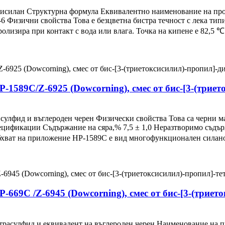
илан Структурна формула Еквивалентно наименование на продук
6 Физични свойства Това е безцветна бистра течност с лека типи
ролизира при контакт с вода или влага. Точка на кипене е 82,5 ℃ 
P-1589C/Z-6925 (Dowcorning), смес от бис-[3-(трие
исулфид и въглероден черен Физически свойства Това са черни м
ецификации Съдържание на сяра,% 7,5 ± 1,0 Неразтворимо съдър
бхват на приложение HP-1589C е вид многофункционален силанов
-669C /Z-6945 (Dowcorning), смес от бис-[3-(трие
етрасулфид и еквивалент на въглероден черен Наименование на п