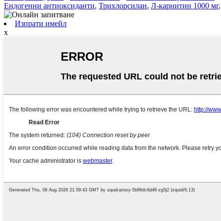
Ендогенни антиоксиданти
,
Трихлорсилан
,
Л-карнитин 1000 мг
Изпрати имейл
x