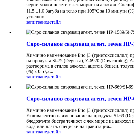
черни малки пелети с лек мирис на алкохол. Специ
11.5 ±1.0 Загуба на тегло при 105℃ за 10 минути (
успешно...
запитване
детайл
Сяро-силанов свързващ агент, течен HP-
Химично наименование Бис-[3-(триетоксисилил)
на продукта Si-75 (Degussa), Z-6920 (Dowcorning),
разтворима в етилов алкохол, ацетон, бензен, толу
(%) £ 0.5 γ2...
запитване
детайл
Сяро-силанов свързващ агент, течен HP-
Химично наименование Бис-[3-(триетоксисилил)
Еквивалентно наименование на продукта SI-69 (Degu
бледожълта бистра течност с лек мирис на алкохол и
вода или влага. специфична гравитация...
запитване
детайл