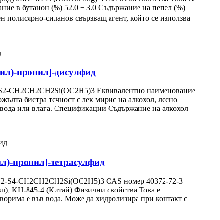
ние в бутанон (%) 52.0 ± 3.0 Съдържание на пепел (%)
н полисярно-силанов свързващ агент, който се използва
лил)-пропил]-дисулфид
2-S2-CH2CH2CH2Si(OC2H5)3 Еквивалентно наименование
ожълта бистра течност с лек мирис на алкохол, лесно
 с вода или влага. Спецификации Съдържание на алкохол
ил)-пропил]-тетрасулфид
CH2-S4-CH2CH2CH2Si(OC2H5)3 CAS номер 40372-72-3
su), KH-845-4 (Китай) Физични свойства Това е
зтворима е във вода. Може да хидролизира при контакт с