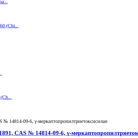
-1891, CAS № 14814-09-6, γ-меркаптопропилтрието