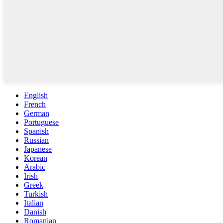
English
French
German
Portuguese
Spanish
Russian
Japanese
Korean
Arabic
Irish
Greek
Turkish
Italian
Danish
Romanian