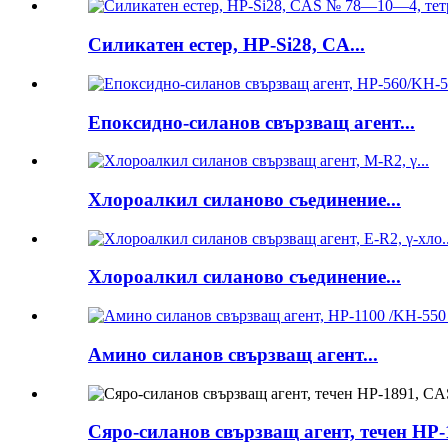
Силикатен естер, HP-Si28, CA...
Епоксидно-силанов свързващ агент...
Хлороалкил силаново съединение...
Хлороалкил силаново съединение...
Амино силанов свързващ агент...
Сяро-силанов свързващ агент, течен HP