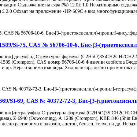
фикации Съдържание на сяра (%) 12.0± 1.0 Неразтворимо съдържа
%) £ 2.0 Обхват на приложение •HP-669C е вид многофункционале
1589/Si-75, CAS № 56706-10-6, Бис-[3-(триетоксиси
-пропил]-дисулфид Структурна формула (C2H5O)3SiCH2CH2CH
 A-1589 (Crompton), CAS номер 56706-10-6 Физични свойства Блед
ен и др. Неразтворима във вода. Хидролизира лесно при контакт
669/SI-69, CAS № 40372-72-3, Бис-[3-(триетоксисил
-пропил]-тетрасулфид Структурна формула (C2H5O)3SiCH2CH2
ssa), Z-6940 (Dowcorning), A-1289 (Crompton), KBE-846 (Shin-Et
 лесно разтворима в алкохол, ацетон, бензен, толуен и др. Нера