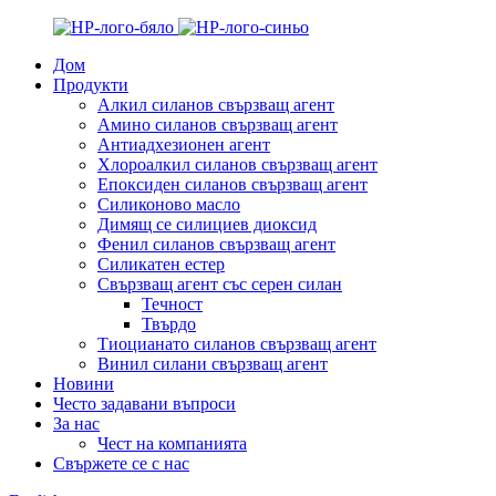
Дом
Продукти
Алкил силанов свързващ агент
Амино силанов свързващ агент
Антиадхезионен агент
Хлороалкил силанов свързващ агент
Епоксиден силанов свързващ агент
Силиконово масло
Димящ се силициев диоксид
Фенил силанов свързващ агент
Силикатен естер
Свързващ агент със серен силан
Течност
Твърдо
Тиоцианато силанов свързващ агент
Винил силани свързващ агент
Новини
Често задавани въпроси
За нас
Чест на компанията
Свържете се с нас