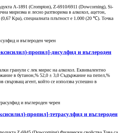
та A-1891 (Crompton), Z-6910/6911 (Dowcorning), Si-
чна миризма и лесно разтворима в алкохол, ацетон,
(0,67 Kpa), специалната плътност е 1.000 (20 ℃). Точка
токсисилил)-пропил]-дисулфид и въглероден
алки гранули с лек мирис на алкохол. Еквивалентно
жание в бутанон,% 52,0 ± 3,0 Съдържание на пепел,%
 свързващ агент, който се използва успешно в
токсисилил)-пропил]-тетрасулфид и въглероден
родукта Z-6945 (Dowcorning) Физически свойства Това са