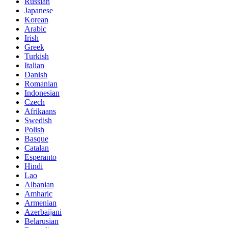
Russian
Japanese
Korean
Arabic
Irish
Greek
Turkish
Italian
Danish
Romanian
Indonesian
Czech
Afrikaans
Swedish
Polish
Basque
Catalan
Esperanto
Hindi
Lao
Albanian
Amharic
Armenian
Azerbaijani
Belarusian