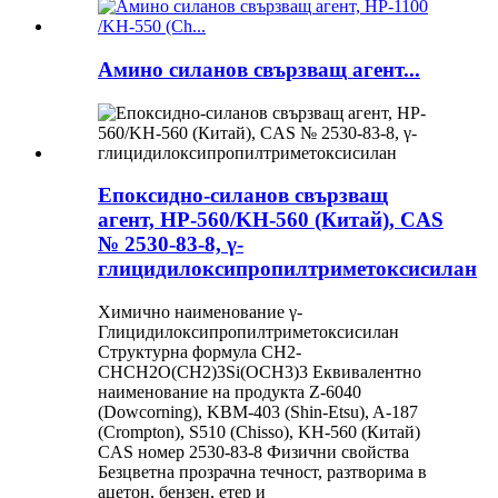
Амино силанов свързващ агент...
Епоксидно-силанов свързващ
агент, HP-560/KH-560 (Китай), CAS
№ 2530-83-8, γ-
глицидилоксипропилтриметоксисилан
Химично наименование γ-
Глицидилоксипропилтриметоксисилан
Структурна формула CH2-
CHCH2O(CH2)3Si(OCH3)3 Еквивалентно
наименование на продукта Z-6040
(Dowcorning), KBM-403 (Shin-Etsu), A-187
(Crompton), S510 (Chisso), KH-560 (Китай)
CAS номер 2530-83-8 Физични свойства
Безцветна прозрачна течност, разтворима в
ацетон, бензен, етер и