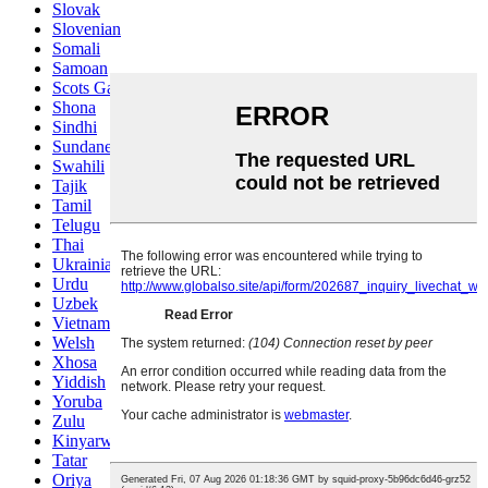
Slovak
Slovenian
Somali
Samoan
Scots Gaelic
Shona
Sindhi
Sundanese
Swahili
Tajik
Tamil
Telugu
Thai
Ukrainian
Urdu
Uzbek
Vietnamese
Welsh
Xhosa
Yiddish
Yoruba
Zulu
Kinyarwanda
Tatar
Oriya