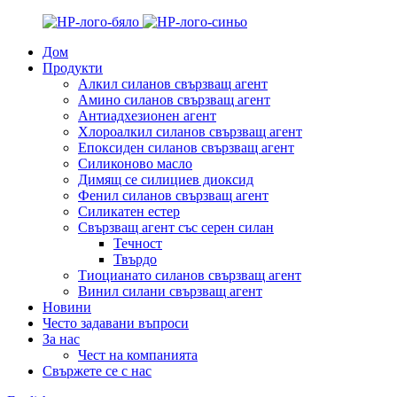
Дом
Продукти
Алкил силанов свързващ агент
Амино силанов свързващ агент
Антиадхезионен агент
Хлороалкил силанов свързващ агент
Епоксиден силанов свързващ агент
Силиконово масло
Димящ се силициев диоксид
Фенил силанов свързващ агент
Силикатен естер
Свързващ агент със серен силан
Течност
Твърдо
Тиоцианато силанов свързващ агент
Винил силани свързващ агент
Новини
Често задавани въпроси
За нас
Чест на компанията
Свържете се с нас