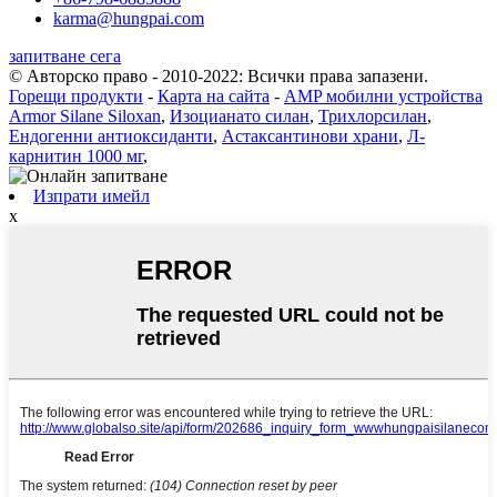
karma@hungpai.com
запитване сега
© Авторско право - 2010-2022: Всички права запазени.
Горещи продукти
-
Карта на сайта
-
AMP мобилни устройства
Armor Silane Siloxan
,
Изоцианато силан
,
Трихлорсилан
,
Ендогенни антиоксиданти
,
Астаксантинови храни
,
Л-
карнитин 1000 мг
,
Изпрати имейл
x