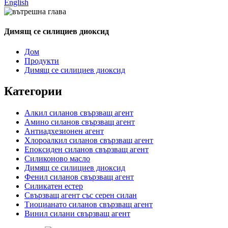
English
Димящ се силициев диоксид
Дом
Продукти
Димящ се силициев диоксид
Категории
Алкил силанов свързващ агент
Амино силанов свързващ агент
Антиадхезионен агент
Хлороалкил силанов свързващ агент
Епоксиден силанов свързващ агент
Силиконово масло
Димящ се силициев диоксид
Фенил силанов свързващ агент
Силикатен естер
Свързващ агент със серен силан
Тиоцианато силанов свързващ агент
Винил силани свързващ агент