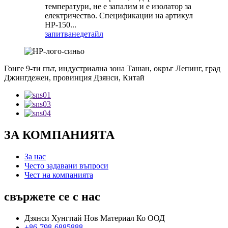
температури, не е запалим и е изолатор за
електричество. Спецификации на артикул
HP-150...
запитване
детайл
Гонге 9-ти път, индустриална зона Ташан, окръг Лепинг, град
Джингдежен, провинция Дзянси, Китай
ЗА КОМПАНИЯТА
За нас
Често задавани въпроси
Чест на компанията
свържете се с нас
Дзянси Хунгпай Нов Материал Ко ООД
+86-798-6885888