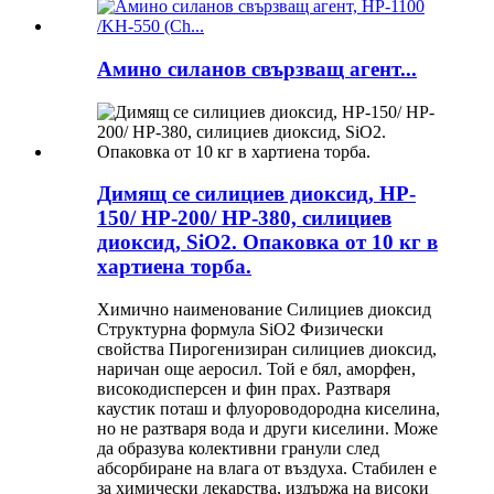
Амино силанов свързващ агент...
Димящ се силициев диоксид, HP-
150/ HP-200/ HP-380, силициев
диоксид, SiO2. Опаковка от 10 кг в
хартиена торба.
Химично наименование Силициев диоксид
Структурна формула SiO2 Физически
свойства Пирогенизиран силициев диоксид,
наричан още аеросил. Той е бял, аморфен,
високодисперсен и фин прах. Разтваря
каустик поташ и флуороводородна киселина,
но не разтваря вода и други киселини. Може
да образува колективни гранули след
абсорбиране на влага от въздуха. Стабилен е
за химически лекарства, издържа на високи