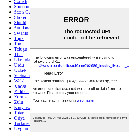
Somali
Samoan
Scots Gaelic
Shona
Sindhi
Sundanese
Swahili
Tajik
Tamil
Telugu
Thai
Ukrainian
Urdu
Uzbek
Vietnamese
Welsh
Xhosa
Yiddish
Yoruba
Zulu
Kinyarwanda
Tatar
Oriya
Turkmen
Uyghur