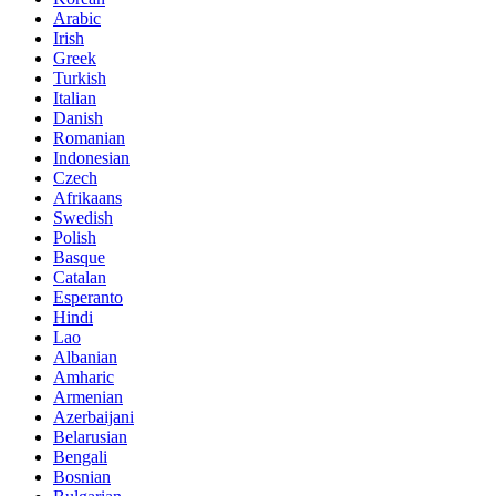
Arabic
Irish
Greek
Turkish
Italian
Danish
Romanian
Indonesian
Czech
Afrikaans
Swedish
Polish
Basque
Catalan
Esperanto
Hindi
Lao
Albanian
Amharic
Armenian
Azerbaijani
Belarusian
Bengali
Bosnian