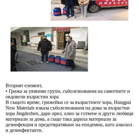
Вторият елемент,
• Грижа за уязвими групи, съболезнования на самотните и
овдовели възрастни хора
В същото време, грижейки се за възрастните хора, Hungpai
New Materials изказа съболезнования на дома за възрастни
хора Jingdezhen, дари ориз, олио за готвене и други любящи
материали за дома, а също така дариха материали за
дезинфекция и предотвратяване на епидемии, като алкохол
и дезинфектанти.