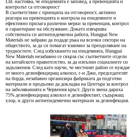
Ltd. настоява, че епидемията е заповед, а превенцията и
контролът са отговорност
В съответствие с принципа на отговорност, активно
реагира на превенцията и контрола на епидемиите и
ефективно прилага различни мерки за превенция, контрол
и гарантиране на обслужване. Докато извършва
собствената си антиепидемична работа, Hungpai New
Materials не забрави да подаде ръка на всички сектори на
обществото, за да си помагат взаимно за преодоляване на
трудностите. След избухването на епидемията, Hungpai
New Materials незабавно се свърза със съответните отдели
на китайското правителство, за да изпълни социалните си
задължения. След като научи, че местният район се нуждае
от много дезинфекциращ алкохол, г-н Джи, председателят
на борда, незабавно организира фабриката да подготви
материали и продължи да докладва на Центъра за контрол
на заболяванията и Червения кръст. Други звена дариха
75% дезинфекциращ алкохол и дезинфектант, съдържащ
хлор, и други антиепидемични материали за дезинфекция.