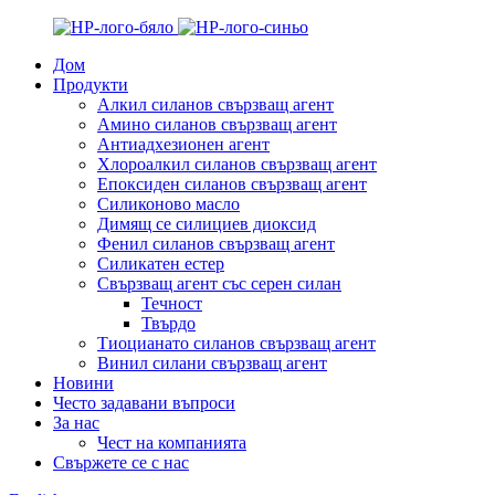
Дом
Продукти
Алкил силанов свързващ агент
Амино силанов свързващ агент
Антиадхезионен агент
Хлороалкил силанов свързващ агент
Епоксиден силанов свързващ агент
Силиконово масло
Димящ се силициев диоксид
Фенил силанов свързващ агент
Силикатен естер
Свързващ агент със серен силан
Течност
Твърдо
Тиоцианато силанов свързващ агент
Винил силани свързващ агент
Новини
Често задавани въпроси
За нас
Чест на компанията
Свържете се с нас