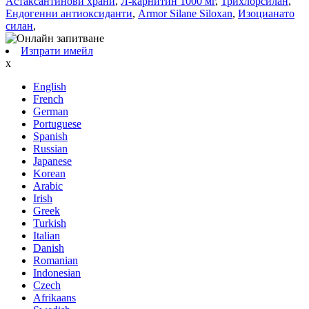
Астаксантинови храни
,
Л-карнитин 1000 мг
,
Трихлорсилан
,
Ендогенни антиоксиданти
,
Armor Silane Siloxan
,
Изоцианато
силан
,
Изпрати имейл
x
English
French
German
Portuguese
Spanish
Russian
Japanese
Korean
Arabic
Irish
Greek
Turkish
Italian
Danish
Romanian
Indonesian
Czech
Afrikaans