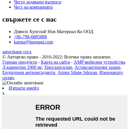
Често задавани въпроси
Чест на компанията
свържете се с нас
Дзянси Хунгпай Нов Материал Ко ООД
+86-798-6885888
karma@hungpai.com
запитване сега
© Авторско право - 2010-2022: Всички права запазени.
Горещи продукти
-
Карта на сайта
-
AMP мобилни устройства
Л-карнитин 1000 мг
,
Трихлорсилан
,
Астаксантинови храни
,
Ендогенни антиоксиданти
,
Armor Silane Siloxan
,
Изоцианато
силан
,
Изпрати имейл
x