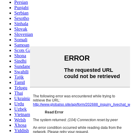
Persian
Punjabi
Serbian
Sesotho
Sinhala
Slovak
Slovenian
Somali
Samoan
Scots Gaelic
Shona
Sindhi
Sundanese
Swahili
Tajik
Tamil
Telugu
Thai
Ukrainian
Urdu
Uzbek
Vietnamese
Welsh
Xhosa
Yiddish