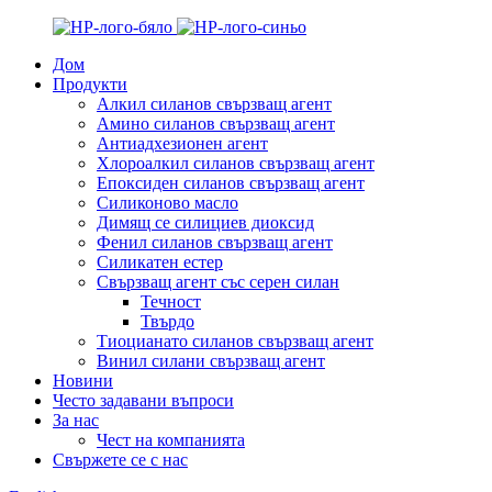
Дом
Продукти
Алкил силанов свързващ агент
Амино силанов свързващ агент
Антиадхезионен агент
Хлороалкил силанов свързващ агент
Епоксиден силанов свързващ агент
Силиконово масло
Димящ се силициев диоксид
Фенил силанов свързващ агент
Силикатен естер
Свързващ агент със серен силан
Течност
Твърдо
Тиоцианато силанов свързващ агент
Винил силани свързващ агент
Новини
Често задавани въпроси
За нас
Чест на компанията
Свържете се с нас