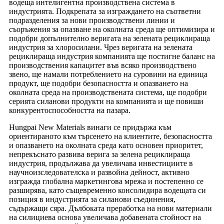
водеща интелигентна производствена система в
индустрията. Подкрепата за изграждането на съответни
подразделения за нови производствени линии и
съоръжения за опазване на околната среда ще оптимизира и
подобри допълнително веригата на зелената рециклираща
индустрия за хлоросилани. Чрез веригата на зелената
рециклираща индустрия компанията ще постигне баланс на
производствения капацитет във всяко производствено
звено, ще намали потреблението на суровини на единица
продукт, ще подобри безопасността и опазването на
околната среда на производствената система, ще подобри
серията силанови продукти на компанията и ще повиши
конкурентоспособността на пазара.
Hungpai New Materials винаги се придържа към
ориентираното към търсенето на клиентите, безопасността
и опазването на околната среда като основен приоритет,
непрекъснато развива верига за зелена рециклираща
индустрия, продължава да увеличава инвестициите в
научноизследователска и развойна дейност, активно
изгражда глобална маркетингова мрежа и постепенно се
разширява, като същевременно консолидира водещата си
позиция в индустрията за силанови съединения,
съдържащи сяра. Дълбоката преработка на нови материали
на силициева основа увеличава добавената стойност на