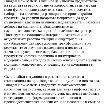
Hungpai New Materials планира да използва предимствата
на веригата за рециклиране на хлоросилан, за да изгради
нови функционални проекти за силан чрез проекти за
набиране на средства, да разшири категориите крайни
продукти, да увеличи пазарното покритие и да даде
пълноценен тласък на научноизследователската и развойна
дейност на компанията. Възможностите за
научноизследователска и развойна дейност на центъра и
Института по силициеви материали, разчитайки на
академичната работна станция и индустриалния
инкубационен център, ускоряват трансформацията на
резултатите от научните изследвания и постигат
значително увеличение на добавената стойност на
продуктите чрез технологично и индустриално
модернизиране, като допълнително консолидират водещата
позиция и конкурентното предимство на компанията в
индустрията.
Съчетавайки ситуацията в развитието, задачите и
изискванията на производствената индустрия в новата ера,
Hungpai New Materials поддържа висококачествени
интелигентни системи, като интелигентна инфраструктура
и интелигентни логистични системи, насърчава дълбоката
интеграция на информационните технологии и
производствените технологии от ново поколение и създава