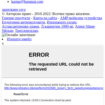
karma@hungpai.com
запитване сега
© Авторско право - 2010-2022: Всички права запазени.
Горещи продукти
-
Карта на сайта
-
AMP мобилни устройства
Ендогенни антиоксиданти
,
Изоцианато силан
,
Астаксантинови храни
,
Л-карнитин 1000 мг
,
Armor Silane
Siloxan
,
Трихлорсилан
,
Изпрати имейл
x