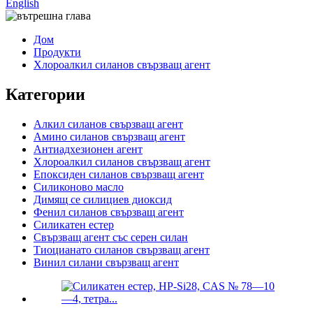
English
Дом
Продукти
Хлороалкил силанов свързващ агент
Категории
Алкил силанов свързващ агент
Амино силанов свързващ агент
Антиадхезионен агент
Хлороалкил силанов свързващ агент
Епоксиден силанов свързващ агент
Силиконово масло
Димящ се силициев диоксид
Фенил силанов свързващ агент
Силикатен естер
Свързващ агент със серен силан
Тиоцианато силанов свързващ агент
Винил силани свързващ агент