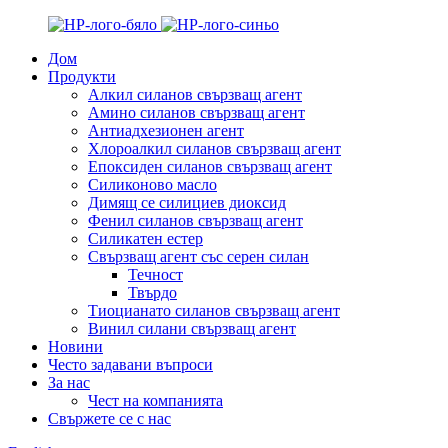
Дом
Продукти
Алкил силанов свързващ агент
Амино силанов свързващ агент
Антиадхезионен агент
Хлороалкил силанов свързващ агент
Епоксиден силанов свързващ агент
Силиконово масло
Димящ се силициев диоксид
Фенил силанов свързващ агент
Силикатен естер
Свързващ агент със серен силан
Течност
Твърдо
Тиоцианато силанов свързващ агент
Винил силани свързващ агент
Новини
Често задавани въпроси
За нас
Чест на компанията
Свържете се с нас