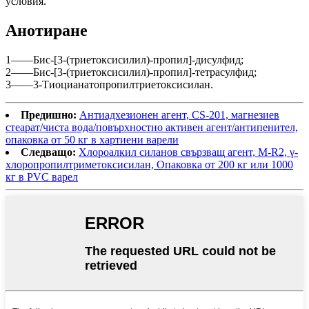
условия.
Анотиране
1——Бис-[3-(триетоксисилил)-пропил]-дисулфид;
2——Бис-[3-(триетоксисилил)-пропил]-тетрасулфид;
3——3-Тиоцианатопропилтриетоксисилан.
Предишно:
Антиадхезионен агент, CS-201, магнезиев
стеарат/чиста вода/повърхностно активен агент/антипенител,
опаковка от 50 кг в хартиени варели
Следващо:
Хлороалкил силанов свързващ агент, M-R2, γ-
хлоропропилтриметоксисилан, Опаковка от 200 кг или 1000
кг в PVC варел