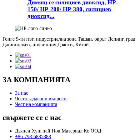
Димящ се силициев диоксид, HP-
150/ HP-200/ HP-380, силициев
диоксид...
Гонге 9-ти път, индустриална зона Ташан, окръг Лепинг, град
Джингдежен, провинция Дзянси, Китай
ЗА КОМПАНИЯТА
За нас
Често задавани въпроси
Чест на компанията
свържете се с нас
Дзянси Хунгпай Нов Материал Ко ООД
+86-798-6885888