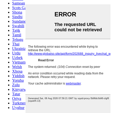
Samoan
Scots Gaelic
Shona
Sindhi
Sundanese
Swahili
Tajik
Tamil
Telugu
Thai
Ukrainian
Urdu
Uzbek
Vietnamese
Welsh
Xhosa
Yiddish
Yoruba
Zulu
Kinyarwanda
Tatar
Oriya
Turkmen
Uyghur