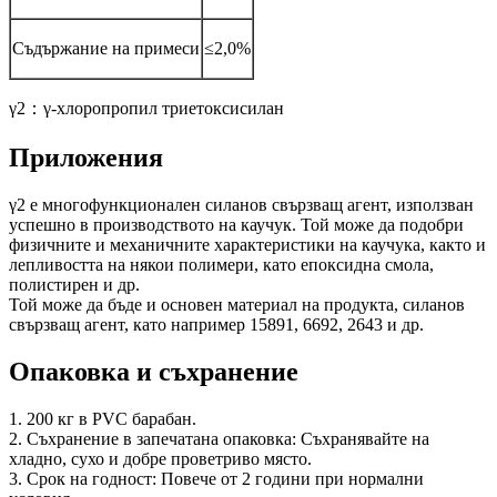
Съдържание на примеси
≤2,0%
γ2：γ-хлоропропил триетоксисилан
Приложения
γ2 е многофункционален силанов свързващ агент, използван
успешно в производството на каучук. Той може да подобри
физичните и механичните характеристики на каучука, както и
лепливостта на някои полимери, като епоксидна смола,
полистирен и др.
Той може да бъде и основен материал на продукта, силанов
свързващ агент, като например 15891, 6692, 2643 и др.
Опаковка и съхранение
1. 200 кг в PVC барабан.
2. Съхранение в запечатана опаковка: Съхранявайте на
хладно, сухо и добре проветриво място.
3. Срок на годност: Повече от 2 години при нормални