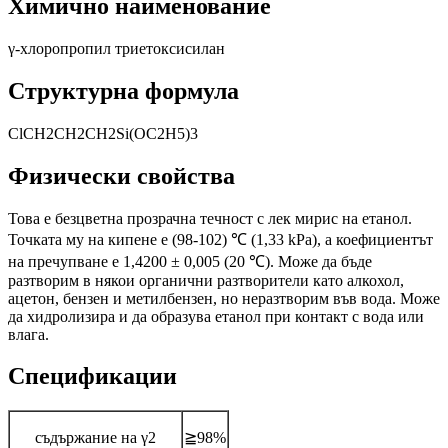
Химично наименование
γ-хлоропропил триетоксисилан
Структурна формула
ClCH2CH2CH2Si(OC2H5)3
Физически свойства
Това е безцветна прозрачна течност с лек мирис на етанол.
Точката му на кипене е (98-102) ℃ (1,33 kPa), а коефициентът
на пречупване е 1,4200 ± 0,005 (20 ℃). Може да бъде
разтворим в някои органични разтворители като алкохол,
ацетон, бензен и метилбензен, но неразтворим във вода. Може
да хидролизира и да образува етанол при контакт с вода или
влага.
Спецификации
съдържание на γ2
≧98%