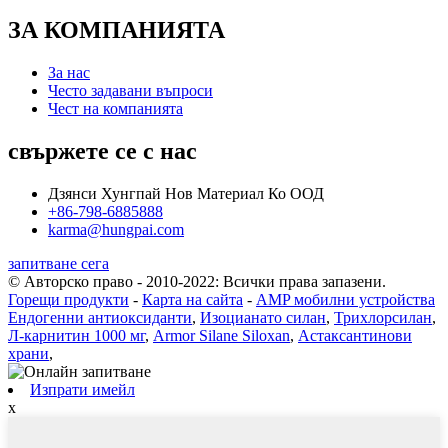
ЗА КОМПАНИЯТА
За нас
Често задавани въпроси
Чест на компанията
свържете се с нас
Дзянси Хунгпай Нов Материал Ко ООД
+86-798-6885888
karma@hungpai.com
запитване сега
© Авторско право - 2010-2022: Всички права запазени.
Горещи продукти
-
Карта на сайта
-
AMP мобилни устройства
Ендогенни антиоксиданти
,
Изоцианато силан
,
Трихлорсилан
,
Л-карнитин 1000 мг
,
Armor Silane Siloxan
,
Астаксантинови
храни
,
Изпрати имейл
x