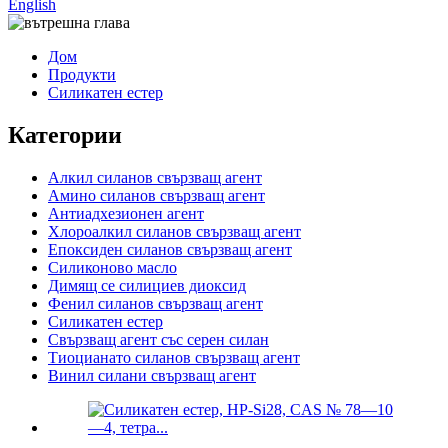
English
Дом
Продукти
Силикатен естер
Категории
Алкил силанов свързващ агент
Амино силанов свързващ агент
Антиадхезионен агент
Хлороалкил силанов свързващ агент
Епоксиден силанов свързващ агент
Силиконово масло
Димящ се силициев диоксид
Фенил силанов свързващ агент
Силикатен естер
Свързващ агент със серен силан
Тиоцианато силанов свързващ агент
Винил силани свързващ агент