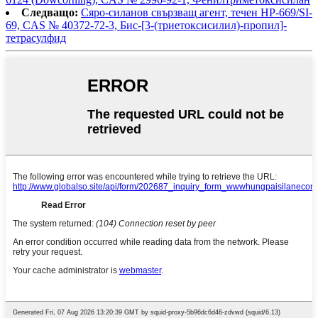
Следващо:
Сяро-силанов свързващ агент, течен HP-669/SI-
69, CAS № 40372-72-3, Бис-[3-(триетоксисилил)-пропил]-
тетрасулфид