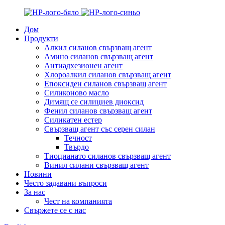
Дом
Продукти
Алкил силанов свързващ агент
Амино силанов свързващ агент
Антиадхезионен агент
Хлороалкил силанов свързващ агент
Епоксиден силанов свързващ агент
Силиконово масло
Димящ се силициев диоксид
Фенил силанов свързващ агент
Силикатен естер
Свързващ агент със серен силан
Течност
Твърдо
Тиоцианато силанов свързващ агент
Винил силани свързващ агент
Новини
Често задавани въпроси
За нас
Чест на компанията
Свържете се с нас