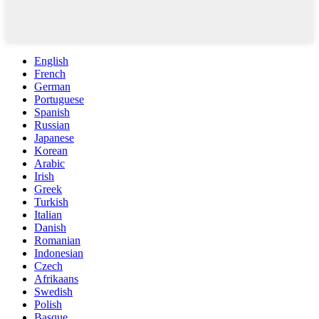
English
French
German
Portuguese
Spanish
Russian
Japanese
Korean
Arabic
Irish
Greek
Turkish
Italian
Danish
Romanian
Indonesian
Czech
Afrikaans
Swedish
Polish
Basque