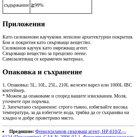
съдържание
≧99%
Приложения
Като силиконови каучукови лепилни архитектурни покрития.
Бои и покрития като свързващо вещество.
Силиконов каучук като омрежващ агент.
Свързващо вещество за прецизно леене.
Самозалепващ се керамичен материал.
Опаковка и съхранение
1. Опаковка: 5L, 10L, 25L, 210L железен варел или 1000L IBC
контейнер.
* Можем да опаковаме и според вашите изисквания. Моля,
уточнете при поръчка.
2. Запечатано съхранение: строго тъмно, избягвайте висока
температура, за да избегнете вода, трябва да се съхранява на
хладно и добре проветриво място.
Предишно:
Фенилсиланов свързващ агент, HP-610/Z—
6124 (Dowcorning), CAS № 2996-92-1, Фенилтриметоксисилан