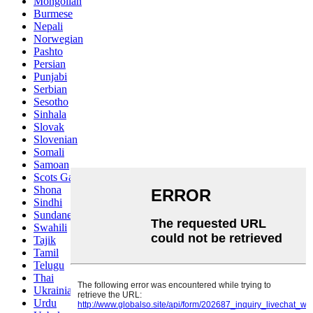
Mongolian
Burmese
Nepali
Norwegian
Pashto
Persian
Punjabi
Serbian
Sesotho
Sinhala
Slovak
Slovenian
Somali
Samoan
Scots Gaelic
Shona
Sindhi
Sundanese
Swahili
Tajik
Tamil
Telugu
Thai
Ukrainian
Urdu